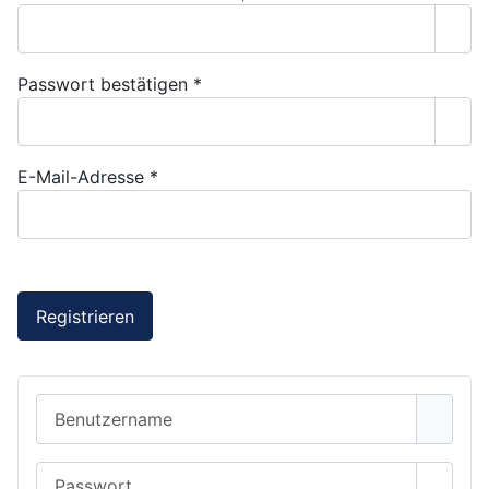
Pass
Passwort bestätigen
*
Pass
E-Mail-Adresse
*
Captcha
*
Registrieren
Benutzername
Passwort