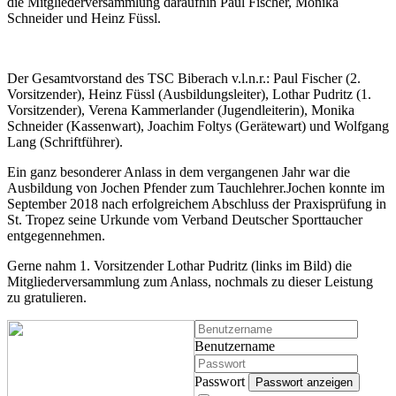
die Mitgliederversammlung daraufhin Paul Fischer, Monika
Schneider und Heinz Füssl.
Der Gesamtvorstand des TSC Biberach v.l.n.r.: Paul Fischer (2.
Vorsitzender), Heinz Füssl (Ausbildungsleiter), Lothar Pudritz (1.
Vorsitzender), Verena Kammerlander (Jugendleiterin), Monika
Schneider (Kassenwart), Joachim Foltys (Gerätewart) und Wolfgang
Lang (Schriftführer).
Ein ganz besonderer Anlass in dem vergangenen Jahr war die
Ausbildung von Jochen Pfender zum Tauchlehrer.Jochen konnte im
September 2018 nach erfolgreichem Abschluss der Praxisprüfung in
St. Tropez seine Urkunde vom Verband Deutscher Sporttaucher
entgegennehmen.
Gerne nahm 1. Vorsitzender Lothar Pudritz (links im Bild) die
Mitgliederversammlung zum Anlass, nochmals zu dieser Leistung
zu gratulieren.
Benutzername
Passwort
Passwort anzeigen