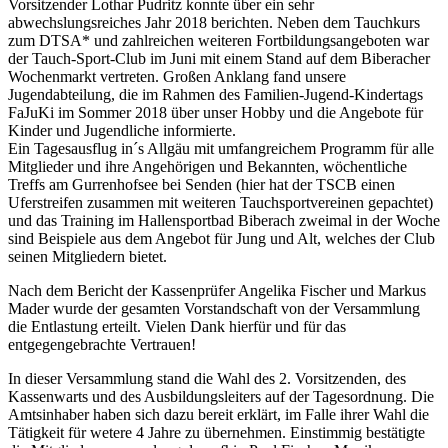
Vorsitzender Lothar Pudritz konnte über ein sehr
abwechslungsreiches Jahr 2018 berichten. Neben dem Tauchkurs
zum DTSA* und zahlreichen weiteren Fortbildungsangeboten war
der Tauch-Sport-Club im Juni mit einem Stand auf dem Biberacher
Wochenmarkt vertreten. Großen Anklang fand unsere
Jugendabteilung, die im Rahmen des Familien-Jugend-Kindertags
FaJuKi im Sommer 2018 über unser Hobby und die Angebote für
Kinder und Jugendliche informierte.
Ein Tagesausflug in´s Allgäu mit umfangreichem Programm für alle
Mitglieder und ihre Angehörigen und Bekannten, wöchentliche
Treffs am Gurrenhofsee bei Senden (hier hat der TSCB einen
Uferstreifen zusammen mit weiteren Tauchsportvereinen gepachtet)
und das Training im Hallensportbad Biberach zweimal in der Woche
sind Beispiele aus dem Angebot für Jung und Alt, welches der Club
seinen Mitgliedern bietet.
Nach dem Bericht der Kassenprüfer Angelika Fischer und Markus
Mader wurde der gesamten Vorstandschaft von der Versammlung
die Entlastung erteilt. Vielen Dank hierfür und für das
entgegengebrachte Vertrauen!
In dieser Versammlung stand die Wahl des 2. Vorsitzenden, des
Kassenwarts und des Ausbildungsleiters auf der Tagesordnung. Die
Amtsinhaber haben sich dazu bereit erklärt, im Falle ihrer Wahl die
Tätigkeit für wetere 4 Jahre zu übernehmen. Einstimmig bestätigte